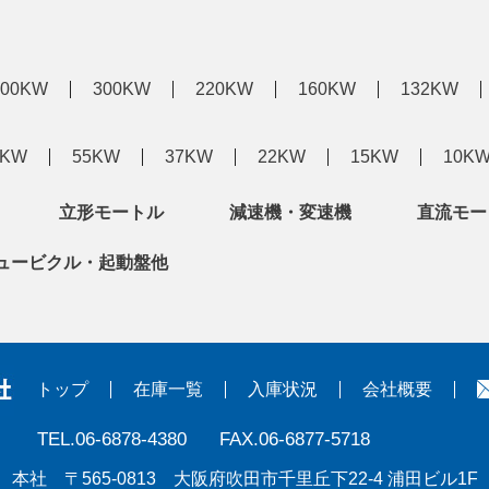
400KW
300KW
220KW
160KW
132KW
5KW
55KW
37KW
22KW
15KW
10K
立形モートル
減速機・変速機
直流モー
ュービクル・起動盤他
トップ
在庫一覧
入庫状況
会社概要
TEL.06-6878-4380
FAX.06-6877-5718
本社 〒565-0813 大阪府吹田市千里丘下22-4 浦田ビル1F